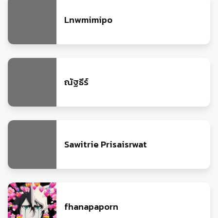
Lnwmimipo
ณัฐธีร์
Sawitrie Prisaisrwat
fhanapaporn